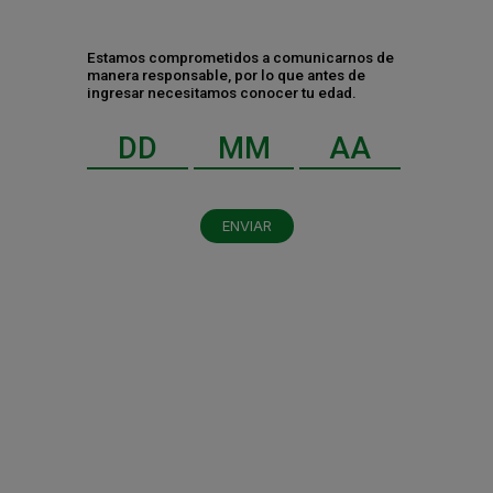
Estamos comprometidos a comunicarnos de
CATEGORÍAS
manera responsable, por lo que antes de
ingresar necesitamos conocer tu edad.
Negocio
Gente y cultura
Sustentabilidad y RSC
ENVIAR
RECIENTES
HEINEKEN México impulsa una
agroindustria de 715 mil empleos
Tecnología Extra Fresh: El secreto de la
nueva Tecate Ice Light