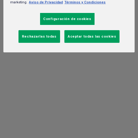
marketing.
Aviso de Privacidad
Términos y Condiciones
Configuración de cookies
Rechazarlas todas
Aceptar todas las cookies
Ciudad de México 11 de diciembre, 2025.- Miller High Life
enciende la temporada de fin de año con The Golden Ritual, una
campaña que reinterpreta el tradicional ritual de las uvas a
través de una innovación única: las primeras esferas doradas
comestibles hechas con cerveza Miller High Life, diseñadas para
inspirar un deseo colectivo muy simple y necesario: ver más a
los amigos que más queremos, pero que menos vemos.
El poder de la malta: el grano que define
lo que significa una cerveza de calidad