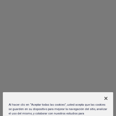
México es mucho más que una temporada de celebración: es el
momento de reconectar con lo que compartimos, rendir
homenaje a los platillos que han unido a generaciones y
redescubrir el significado de reunirnos. No es casualidad que
ciertos sabores se mantengan en el centro de estas
celebraciones año con año. De acuerdo con datos del Gabinete
de Comunicación Estratégica (GCE), el pavo encabeza las
preferencias con un 29 % de menciones espontáneas, seguido
por los tamales (14 %), la pierna al horno (10 %) y preparaciones
como el pollo rostizado o relleno y la ensalada de frutas, ambos
con 7 %.
Miller High Life presenta The Golden
Ritual: El deseo de año nuevo
convertido en esferas hechas de
cerveza
11 de diciembre del 2025.
Al hacer clic en “Aceptar todas las cookies”, usted acepta que las cookies
se guarden en su dispositivo para mejorar la navegación del sitio, analizar
el uso del mismo, y colaborar con nuestros estudios para