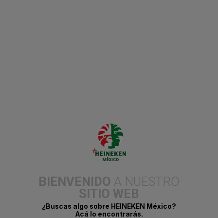
10 de diciembre del 2025.
Cuando una cerveza se sirve en su punto: dorada, brillante y con
una espuma perfecta, es fácil pensar que su calidad está en la
frescura o en la receta secreta de su marca. Pero detrás de ese
BIENVENIDO
A NUESTRO
balance entre cuerpo, aroma y sabor hay un protagonista
silencioso: la malta. Este grano que se germina, tuesta y
SITIO WEB
transforma con precisión es el corazón de toda cerveza de
calidad. Por eso, cuando el momento lo merece, ya sea una
¿Buscas algo sobre HEINEKEN México?
comida entre amigos o una ocasión especial, la diferencia entre
Acá lo encontrarás.