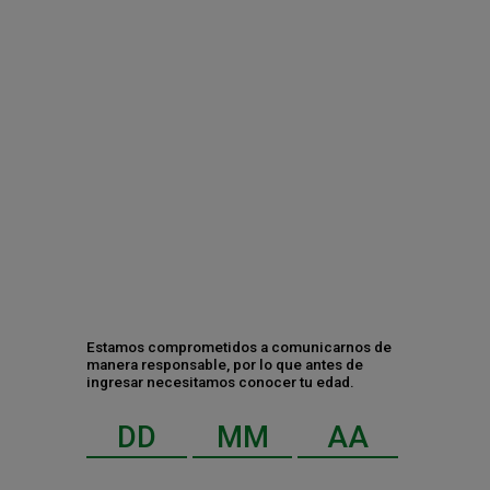
Ciudad de México, a 27 de marzo de 2024.- Será del próximo 29
al 31 de marzo cuando el imponente evento que ha elevado las
expectativas en la industria del entretenimiento se apodere de
Parque Fundidora en Monterrey. Y, por supuesto, Tecate Light, el
presentador oficial, ha preparado experiencias únicas para
consentir y refrescar a los amantes de la música en su doceava
edición.
CATEGORÍAS
Negocio
Estamos comprometidos a comunicarnos de
Gente y cultura
manera responsable, por lo que antes de
ingresar necesitamos conocer tu edad.
Sustentabilidad y RSC
RECIENTES