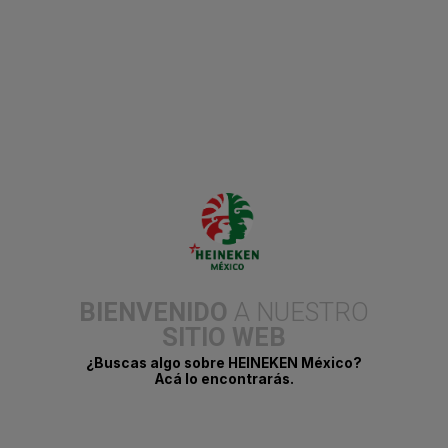
Ciudad de México, a 24 de abril de 2024.- CCXP está a punto de
llegar a México, y Dos Equis se une a este reconocido festival de
cultura pop con el fin de promover y ofrecer espacios seguros
para la expresión. Sorprendiendo a lxs fanáticxs, la marca se
adentra a la industria con MIXX Universe, un videojuego de
Realidad Virtual con el que puedes ganar X-Points que podrás
intercambiar por una insignia totalmente personalizada.
BIENVENIDO
A NUESTRO
Ya está aquí Tecatita Light… Mismo
SITIO WEB
sabor, pero en chiquito
¿Buscas algo sobre HEINEKEN México?
Acá lo encontrarás.
23 de abril del 2024.