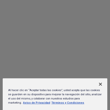
Marvel Studios, que llegará a los cines del país el 25 de julio.
Develan sorpresas del festival pop
favorito de México: Tecate Emblema
02 de mayo del 2024.
Al hacer clic en “Aceptar todas las cookies”, usted acepta que las cookies
se guarden en su dispositivo para mejorar la navegación del sitio, analizar
el uso del mismo, y colaborar con nuestros estudios para
marketing.
Aviso de Privacidad
Términos y Condiciones