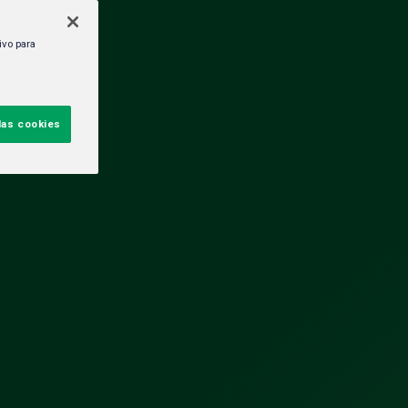
ivo para
las cookies
ORÍAS
ura
dad y RSC
TES
HEINEKEN México impulsa una
agroindustria de 715 mil empleos