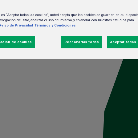
c en “Aceptar todas las cookies”, usted acepta que las cookies se guarden en su disposit
avegación del sitio, analizar el uso del mismo, y colaborar con nuestros estudios para
Aviso de Privacidad
Términos y Condiciones
”, la tendencia
ación de cookies
Rechazarlas todas
Aceptar todas 
CATEG
ting digital
Negocio
Gente y cult
Sustentabili
RECIEN