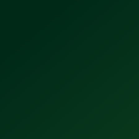
Tecnología Extra Fresh: El secreto de la
nueva Tecate Ice Light
5 datos que no sabías sobre el origen
de Dos Equis (y su nombre original)
Tecate se posiciona entre las 5 marcas
más creativas del mundo