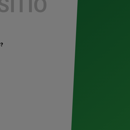
SITIO
o?