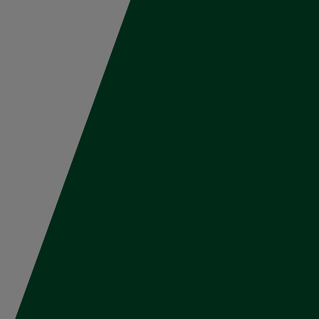
Trabaja en
Políticas y
Iniciar sesión
HEINEKEN
cumplimiento
stante