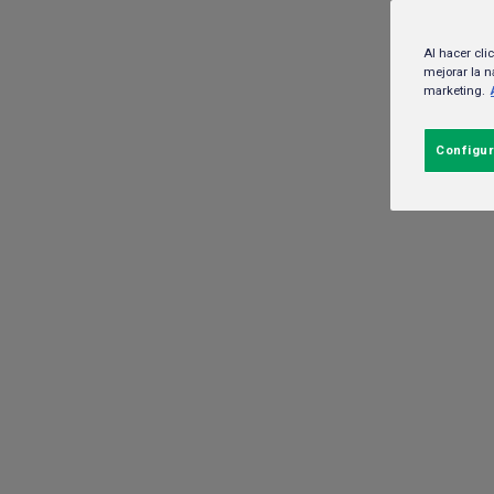
Al hacer cli
mejorar la n
marketing.
“Fake Out Of Home
Configur
que marcó el marke
durante el 2024
27 de noviembre del 2024.