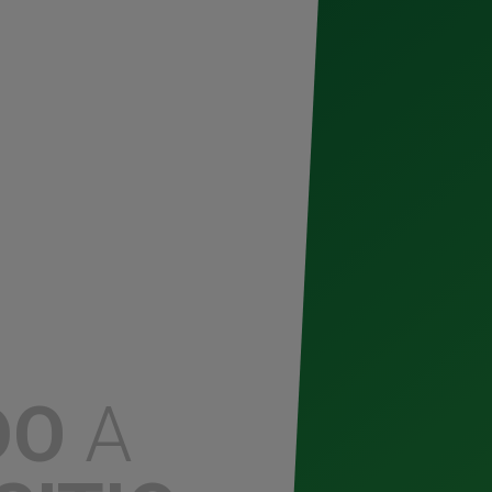
024.- Luego de un espectacular décimo
nica más grande de México y uno de los
ado Line Up para 2025. En un país donde
cido exponencialmente, atrayendo a más de
cionándose como uno de los mercados
resa con Dos Equis como presentador
esa con
ada con cerveza
DO
A