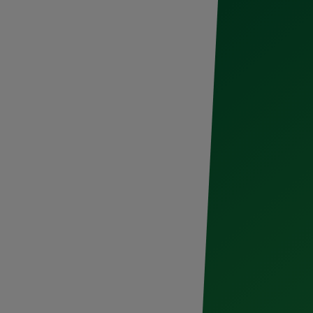
her y Dos Equis te
lo eléctrico