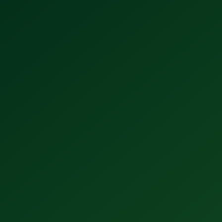
¿Tomas mal la cerveza? 5 claves para
disfrutarla este verano