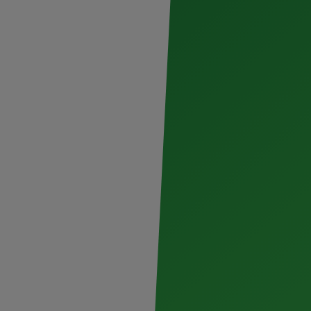
.– Dos Equis se prepara para encender el
eon Planet 2024. El próximo 7 de
 será la sede de este aclamado festival
ante, el cual celebra la autoconfianza y la
4: El festival
con Belanova,
s Fabulosos
iencias