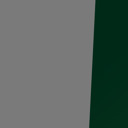
.- 2024 fue el año en que las “Fake Out
 el marketing digital y la manera en que
es. Y es que su función principal es
mpacto tan sorprendente que la imagen
iempo.
 Line Up! Tiësto,