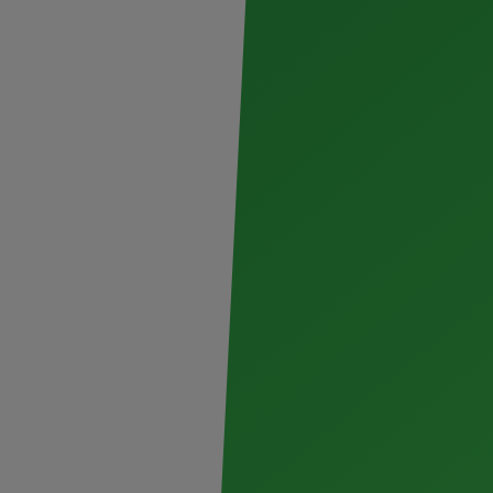
la cerveza líder reconocida por brindar
a lo largo del año, está lista para cerrar el
mete ser el broche de oro en la agenda