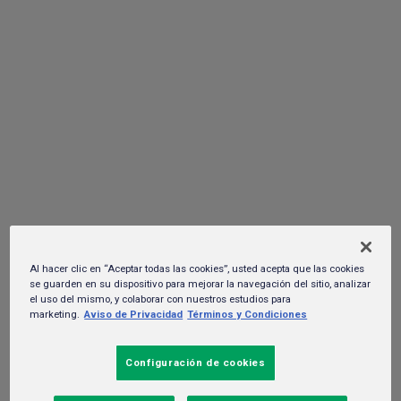
MARCAS
NOTICIAS
SUSTENTABILIDAD
TRABAJA EN HEINEKEN
Comunicados de Prensa
POLÍTICAS Y CUMPLIMIENTO
Iniciar sesión
Al hacer clic en “Aceptar todas las cookies”, usted acepta que las cookies
se guarden en su dispositivo para mejorar la navegación del sitio, analizar
el uso del mismo, y colaborar con nuestros estudios para
marketing.
Aviso de Privacidad
Términos y Condiciones
Configuración de cookies