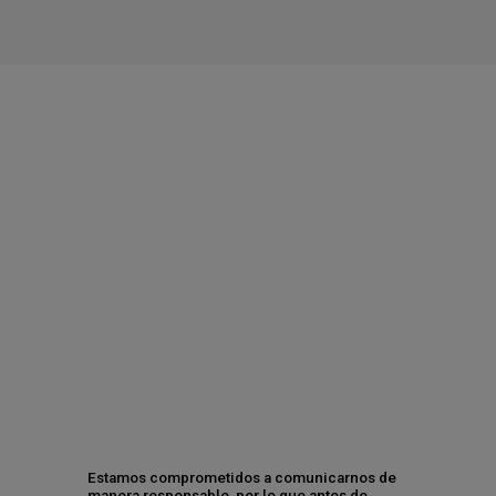
Al dar clic en enviar, indico que he leído y acepto el
aviso de privacidad
y los
términos y condiciones
.
Enviar
LEGAL
Aviso de privacidad
Términos y condiciones
Estamos comprometidos a comunicarnos de
Política de Cookies
manera responsable, por lo que antes de