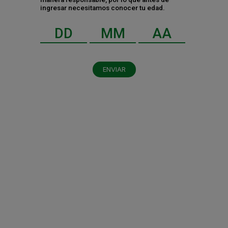
ingresar necesitamos conocer tu edad.
Aviso de privacidad para candidatos
Apertura de semillas
Comunicado COFECE
PRENSA
ENVIAR
Comunicados de prensa
Noticias
PROVEEDORES
Registro de proveedores
Principios básicos
Portal de proveedores
NEWSLETTER