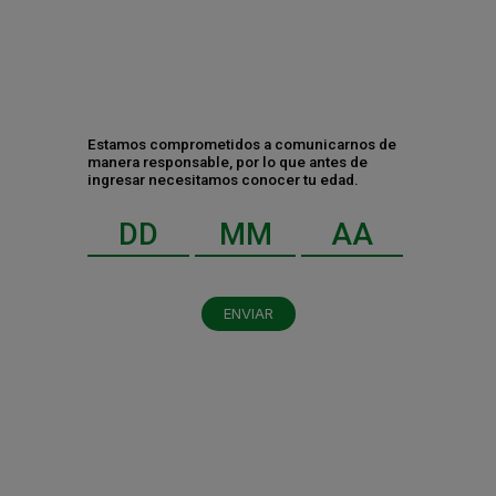
2
3
4
5
6
7
8
9
10
11
12
Estamos comprometidos a comunicarnos de
manera responsable, por lo que antes de
ingresar necesitamos conocer tu edad.
Contáctanos
ENVIAR