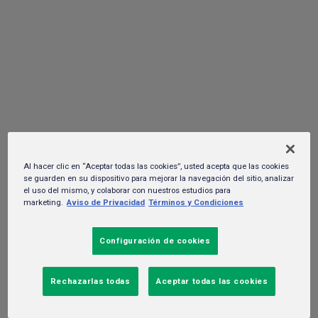
Azteca en favor del medio ambiente en
Monterrey
26 de agosto del 2023. -
Sustentabilidad y RSC
Al hacer clic en “Aceptar todas las cookies”, usted acepta que las cookies
se guarden en su dispositivo para mejorar la navegación del sitio, analizar
el uso del mismo, y colaborar con nuestros estudios para
marketing.
Aviso de Privacidad
Términos y Condiciones
Configuración de cookies
Rechazarlas todas
Aceptar todas las cookies
La iniciativa “Un Nuevo Bosque, para Brindar un Mundo Mejor” de