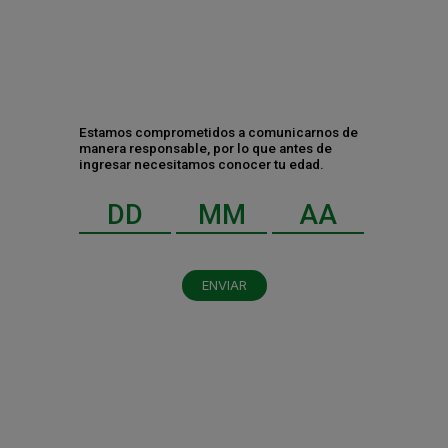
Estamos comprometidos a comunicarnos de
manera responsable, por lo que antes de
ingresar necesitamos conocer tu edad.
ENVIAR
Al dar clic en enviar, indico que he leído y acepto el
aviso de privacidad
y los
términos y condiciones
.
Enviar