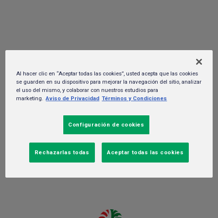
Heineken Afterwork 2025
30 de octubre del 2025. -
Gente y cultura
Al hacer clic en “Aceptar todas las cookies”, usted acepta que las cookies
se guarden en su dispositivo para mejorar la navegación del sitio, analizar
el uso del mismo, y colaborar con nuestros estudios para
marketing.
Aviso de Privacidad
Términos y Condiciones
Configuración de cookies
Rechazarlas todas
Aceptar todas las cookies
Con más de cinco ediciones y alrededor de 6,000 asistentes, la
serie de fiestas exclusivas se ha posicionado como el plan ideal
para comenzar el fin de semana con experiencias memorables
en un entorno premium.