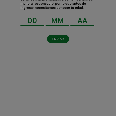
manera responsable, por lo que antes de
ingresar necesitamos conocer tu edad.
ENVIAR
Al dar clic en enviar, indico que he leído y acepto el
aviso de privacidad
y los
términos y condiciones
.
Enviar