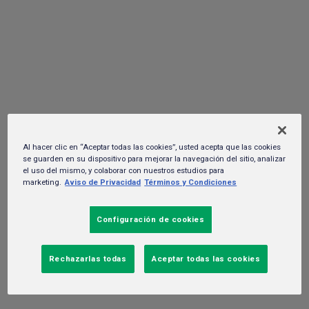
sustentables de INCmty 2021
21 de octubre del 2021. -
Sustentabilidad y RSC
Al hacer clic en “Aceptar todas las cookies”, usted acepta que las cookies
se guarden en su dispositivo para mejorar la navegación del sitio, analizar
el uso del mismo, y colaborar con nuestros estudios para
marketing.
Aviso de Privacidad
Términos y Condiciones
Configuración de cookies
Rechazarlas todas
Aceptar todas las cookies
Entre los conferencistas destacados en esta novena edición del
festival INCmty sobresale Darin Olien, asesor internacional de