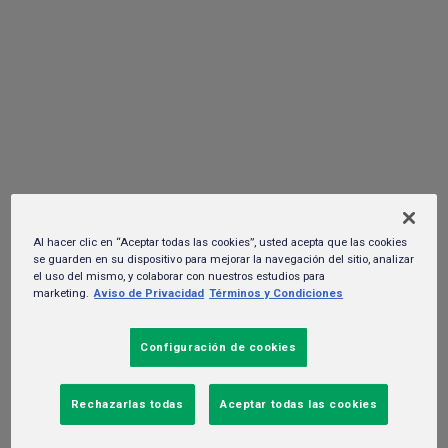
el emprendimiento agrosustentable con
premios de hasta 500 mil pesos
04 de agosto del 2021. -
Sustentabilidad y RSC
Al hacer clic en “Aceptar todas las cookies”, usted acepta que las cookies
se guarden en su dispositivo para mejorar la navegación del sitio, analizar
el uso del mismo, y colaborar con nuestros estudios para
marketing.
Aviso de Privacidad
Términos y Condiciones
Configuración de cookies
Rechazarlas todas
Aceptar todas las cookies
La convocatoria para inscribir proyectos permanecerá abierta