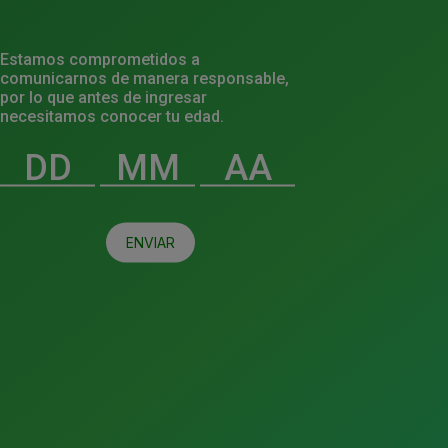
Estamos comprometidos a
comunicarnos de manera responsable,
por lo que antes de ingresar
necesitamos conocer tu edad.
ENVIAR