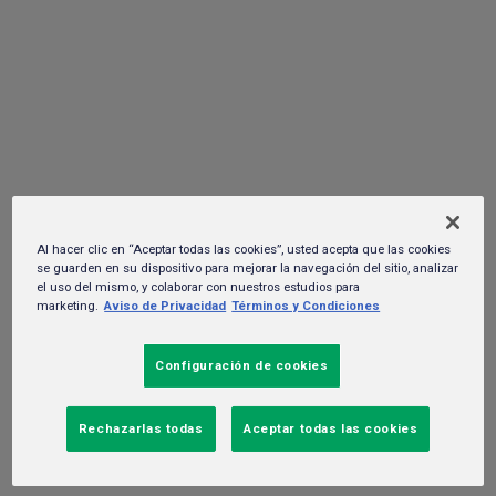
de Jalisco otro Nido de Lluvia; ahora en
Juanacatlán
25 de septiembre del 2023. -
Sustentabilidad y RSC
Al hacer clic en “Aceptar todas las cookies”, usted acepta que las cookies
se guarden en su dispositivo para mejorar la navegación del sitio, analizar
el uso del mismo, y colaborar con nuestros estudios para
marketing.
Aviso de Privacidad
Términos y Condiciones
Configuración de cookies
Rechazarlas todas
Aceptar todas las cookies
Podrá beneficiar a más de 13 mil personas brindando acceso a