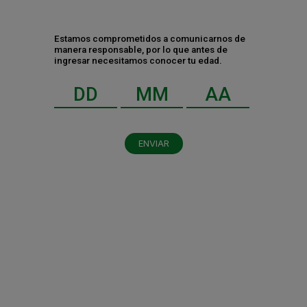
Estamos comprometidos a comunicarnos de
manera responsable, por lo que antes de
ingresar necesitamos conocer tu edad.
ENVIAR
Al dar clic en enviar, indico que he leído y acepto el
aviso de privacidad
y los
términos y condiciones
.