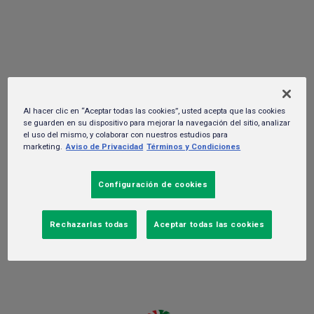
UN PAR DE EQUIS
15 de mayo del 2023. -
Negocio
Al hacer clic en “Aceptar todas las cookies”, usted acepta que las cookies
se guarden en su dispositivo para mejorar la navegación del sitio, analizar
el uso del mismo, y colaborar con nuestros estudios para
marketing.
Aviso de Privacidad
Términos y Condiciones
Configuración de cookies
Rechazarlas todas
Aceptar todas las cookies
Dos Equis® te invita a retar el status quo y liberarte de
convencionalismos para mostrarte al mundo tal cual eres.