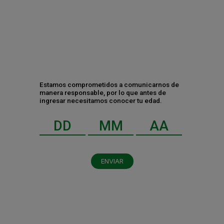
Estamos comprometidos a comunicarnos de
manera responsable, por lo que antes de
ingresar necesitamos conocer tu edad.
ENVIAR
Al dar clic en enviar, indico que he leído y acepto el