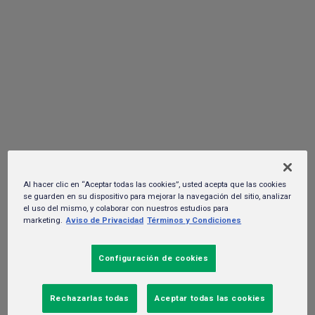
enfocado en eficiencia energética, se
presenta en León y San Luis Potosí
25 de julio del 2022. -
Sustentabilidad y RSC
Al hacer clic en “Aceptar todas las cookies”, usted acepta que las cookies
se guarden en su dispositivo para mejorar la navegación del sitio, analizar
el uso del mismo, y colaborar con nuestros estudios para
marketing.
Aviso de Privacidad
Términos y Condiciones
Configuración de cookies
Rechazarlas todas
Aceptar todas las cookies
La quinta edición del HEINEKEN Green Challenge se enfoca en