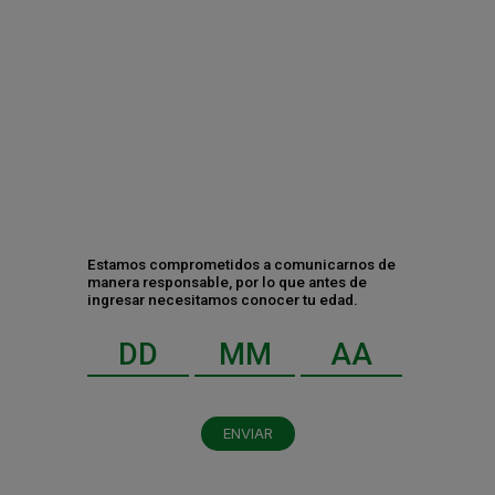
“Star-Cycle”: La iniciativa de HEINEKEN y
ECOLANA que te premia por reciclar
Contáctanos
Estamos comprometidos a comunicarnos de
manera responsable, por lo que antes de
ingresar necesitamos conocer tu edad.
ENVIAR