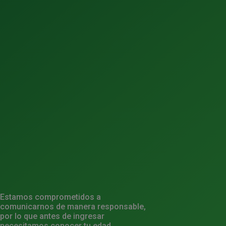
Estamos comprometidos a
comunicarnos de manera responsable,
por lo que antes de ingresar
necesitamos conocer tu edad.